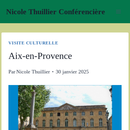
Aller
Nicole Thuillier Conférencière
au
contenu
VISITE CULTURELLE
Aix-en-Provence
Par
Nicole Thuillier
30 janvier 2025