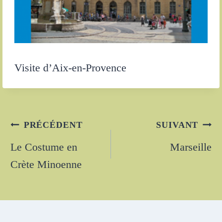
Visite d’Aix-en-Provence
Navigation
PRÉCÉDENT
SUIVANT
de
Le Costume en
Marseille
Crète Minoenne
l’article