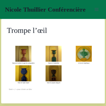
Aller
Nicole Thuillier Conférencière
au
contenu
Trompe l’œil