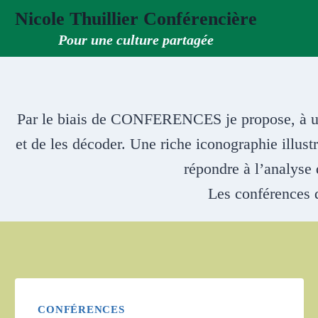
Aller
Nicole Thuillier Conférencière
au
Pour une culture partagée
contenu
Par le biais de CONFERENCES je propose, à un p
et de les décoder. Une riche iconographie illust
répondre à l’analyse 
Les conférences 
CONFÉRENCES