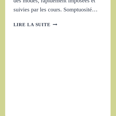
des modes, rapidement imposées et
suivies par les cours. Somptuosité…
LES
LIRE LA SUITE
FAVORITES
ROYALES
ET
LEURS
ATOURS