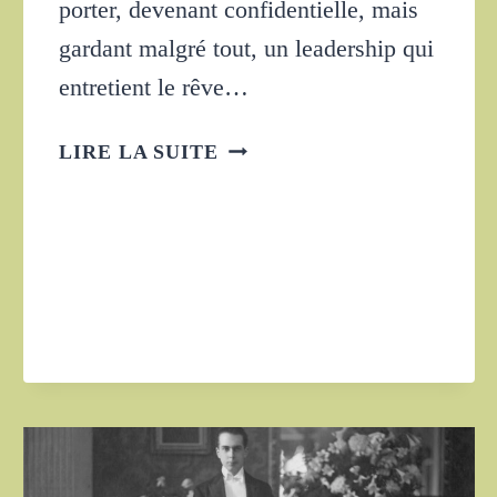
porter, devenant confidentielle, mais
gardant malgré tout, un leadership qui
entretient le rêve…
EVOLUTION
LIRE LA SUITE
DE
LA
MODE
DES
XX°
ET
XXI°
SIÈCLES