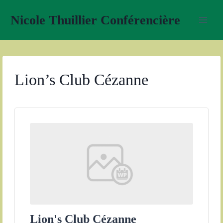
Aller
Nicole Thuillier Conférencière
au
contenu
Lion’s Club Cézanne
Lion's Club Cézanne