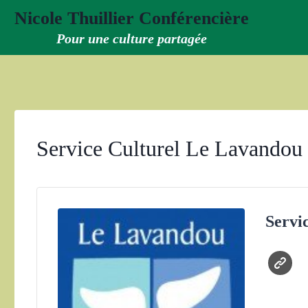
Aller
Nicole Thuillier Conférencière
au
Pour une culture partagée
contenu
Service Culturel Le Lavandou
Servi