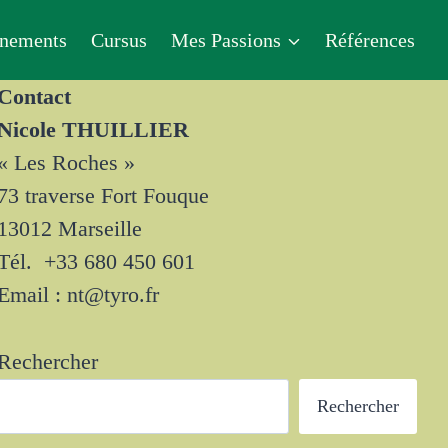
nements
Cursus
Mes Passions
Références
Contact
Nicole THUILLIER
« Les Roches »
73 traverse Fort Fouque
13012 Marseille
Tél. +33 680 450 601
Email : nt@tyro.fr
Rechercher
Rechercher